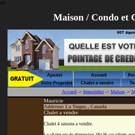
nd
Maison / Condo et 
Ajouter
Accueil
Rec
Votre Propriété
Chalet a vendre
Te
Accueil
->
Immobilier
->
Maison
->
M
Mauricie
Addresse: La Tuque, , Canada
Chalet a vendre
Chalet 4 saisons a vendre.
Le chalet est de dimension 28x36 sur pilotis av